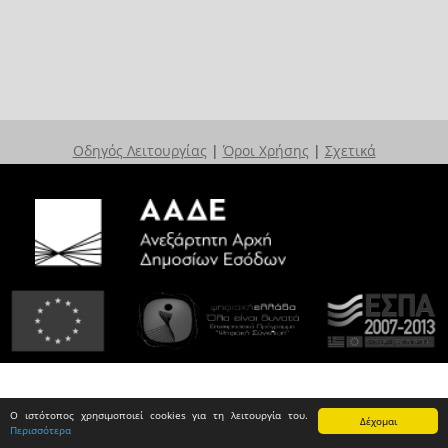
Οδηγός Λειτουργίας
|
Όροι Χρήσης
|
Σχετικά
Ο ιστότοπος χρησιμοποιεί cookies για τη λειτουργία του.
Δέχομαι
Περισσότερα