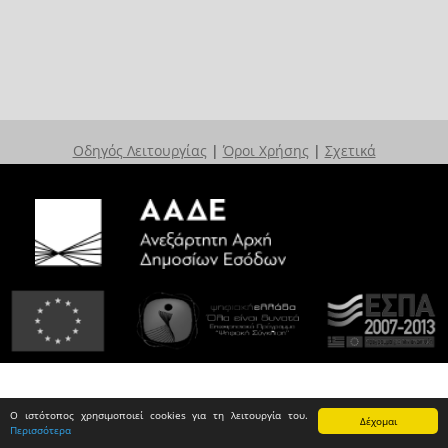
Οδηγός Λειτουργίας
|
Όροι Χρήσης
|
Σχετικά
Ο ιστότοπος χρησιμοποιεί cookies για τη λειτουργία του.
Δέχομαι
Περισσότερα