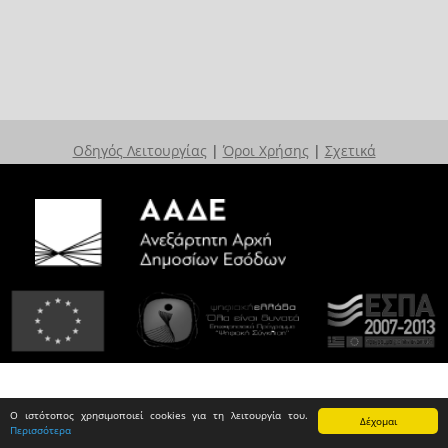
Οδηγός Λειτουργίας
|
Όροι Χρήσης
|
Σχετικά
Ο ιστότοπος χρησιμοποιεί cookies για τη λειτουργία του.
Δέχομαι
Περισσότερα