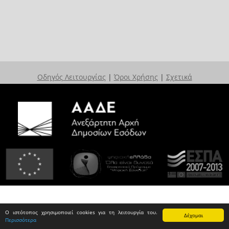
Οδηγός Λειτουργίας
|
Όροι Χρήσης
|
Σχετικά
Ο ιστότοπος χρησιμοποιεί cookies για τη λειτουργία του.
Δέχομαι
Περισσότερα