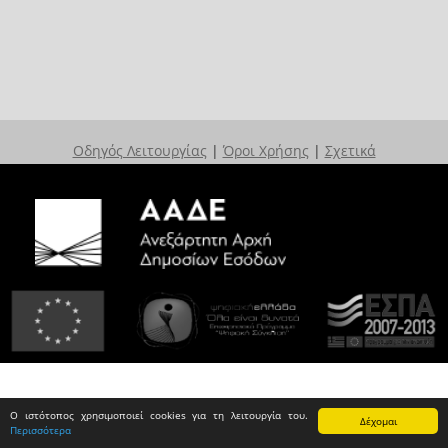
Οδηγός Λειτουργίας
|
Όροι Χρήσης
|
Σχετικά
Ο ιστότοπος χρησιμοποιεί cookies για τη λειτουργία του.
Δέχομαι
Περισσότερα