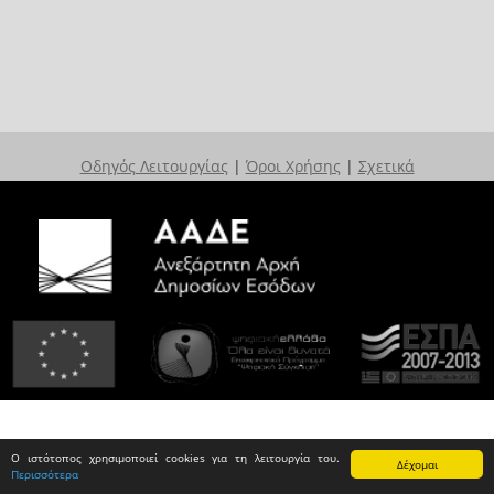
Οδηγός Λειτουργίας
|
Όροι Χρήσης
|
Σχετικά
Ο ιστότοπος χρησιμοποιεί cookies για τη λειτουργία του.
Δέχομαι
Περισσότερα