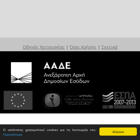
Οδηγός Λειτουργίας
|
Όροι Χρήσης
|
Σχετικά
Ο ιστότοπος χρησιμοποιεί cookies για τη λειτουργία του.
Δέχομαι
Περισσότερα