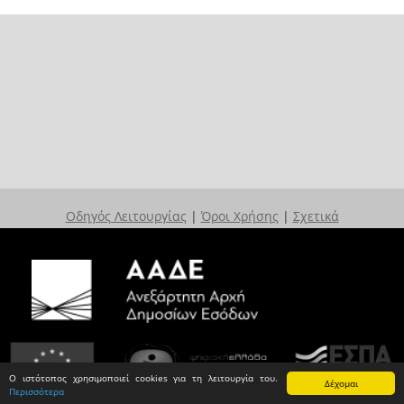
Οδηγός Λειτουργίας
|
Όροι Χρήσης
|
Σχετικά
Ο ιστότοπος χρησιμοποιεί cookies για τη λειτουργία του.
Δέχομαι
Περισσότερα