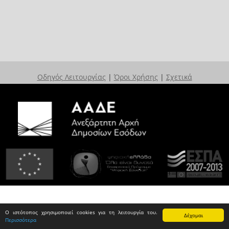
Οδηγός Λειτουργίας
|
Όροι Χρήσης
|
Σχετικά
Ο ιστότοπος χρησιμοποιεί cookies για τη λειτουργία του.
Δέχομαι
Περισσότερα