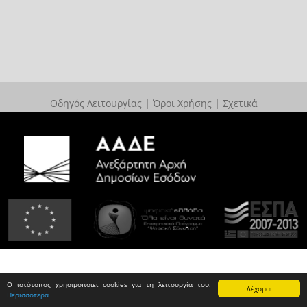
Οδηγός Λειτουργίας
|
Όροι Χρήσης
|
Σχετικά
Ο ιστότοπος χρησιμοποιεί cookies για τη λειτουργία του.
Δέχομαι
Περισσότερα