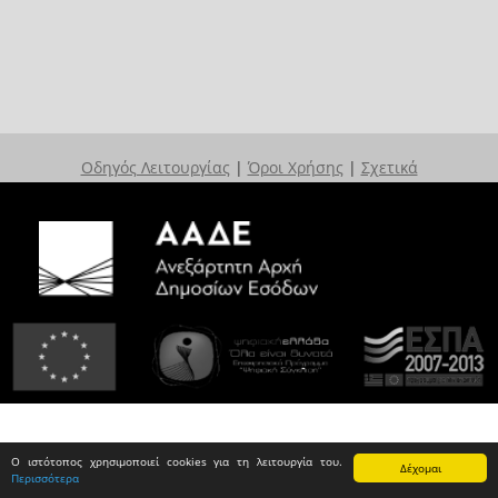
Οδηγός Λειτουργίας
|
Όροι Χρήσης
|
Σχετικά
Ο ιστότοπος χρησιμοποιεί cookies για τη λειτουργία του.
Δέχομαι
Περισσότερα