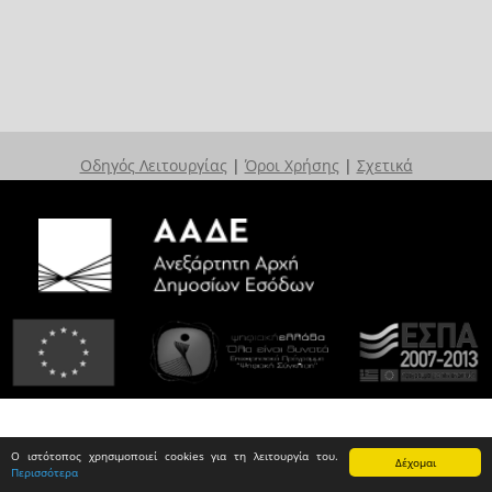
Οδηγός Λειτουργίας
|
Όροι Χρήσης
|
Σχετικά
Ο ιστότοπος χρησιμοποιεί cookies για τη λειτουργία του.
Δέχομαι
Περισσότερα