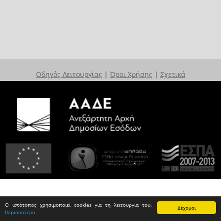
Οδηγός Λειτουργίας
|
Όροι Χρήσης
|
Σχετικά
Ο ιστότοπος χρησιμοποιεί cookies για τη λειτουργία του.
Δέχομαι
Περισσότερα