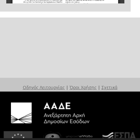
Οδηγός Λειτουργίας
|
Όροι Χρήσης
|
Σχετικά