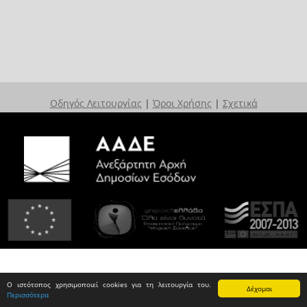
Οδηγός Λειτουργίας
|
Όροι Χρήσης
|
Σχετικά
Ο ιστότοπος χρησιμοποιεί cookies για τη λειτουργία του.
Δέχομαι
Περισσότερα