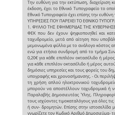
Την ευθύνη για την εκτύπωση, διαχείριση 
έκδοση, έχει το Εθνικό Tυπογραφείο το οπο
Εθνικό Τυπογραφείο έχει επίσης την ευθύνη
ΥΠΗΡΕΣΙΕΣ ΠΟΥ ΠΑΡΕΧΕΙ ΤΟ ΕΘΝΙΚΟ ΤΥΠΟΓ
1. ΦΥΛΛΟ ΤΗΣ ΕΦΗΜΕΡΙΔΑΣ ΤΗΣ ΚΥΒΕΡΝΗΣΕΩΣ
ΦΕΚ που δεν έχουν ψηφιοποιηθεί και κατ
ταχυδρομείο, μετά από αίτηση που υποβάλ
μεμονωμένα φύλλα με το ανάλογο κόστος α
ενώ για ετήσια συνδρομή από το τμήμα Συ
0,20€ για κάθε επιπλέον οκτασέλιδο ή μέρο
για κάθε επιπλέον οκτασέλιδο ή μέρος αυτο
δημόσιες υπηρεσίες και τους φορείς του δ
υπογραφής και χρονοσήμανσης. - Οι περιλή
τη χρήση απλού ηλεκτρονικού ταχυδρομείου
μπορούν να αποστέλλουν ταχυδρομικά ή να
Παραλαβής Δημοσιευτέας Ύλης. Πληροφορί
τους ισχύοντες τιμοκαταλόγους για όλες τι
ή συν- δρομητών. Επίσης στην ιστοσελίδα 
γνωρίζετε τον Κωδικό Αριθμό Δημοσιεύμα- το