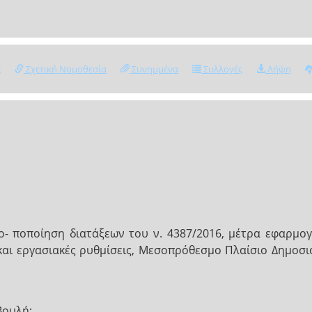
ς
Σχετική Νομοθεσία
Συνημμένα
Συλλογές
Λήψη
ρο- ποποίηση διατάξεων του ν. 4387/2016, μέτρα εφαρμο
και εργασιακές ρυθμίσεις, Μεσοπρόθεσμο Πλαίσιο Δημοσιο
Βουλή: