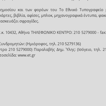
μοσίου και των φορέων του Το Εθνικό Τυπογραφείο 
κάρτες, βιβλία, αφίσες, μπλοκ, μηχανογραφικά έντυπα, φα
τασκευάζει σφραγίδες.
 τ.κ. 10432, Αθήνα ΤΗΛΕΦΩΝΙΚΟ ΚΕΝΤΡΟ: 210 5279000 - 
) Συνδρομητών: (Ημιόροφος, τηλ. 210 5279136)
έντρο 210 5279000) Παραλαβής Δημ. Ύλης: (Ισόγειο, τηλ. 
στοσελίδα: www.et.gr