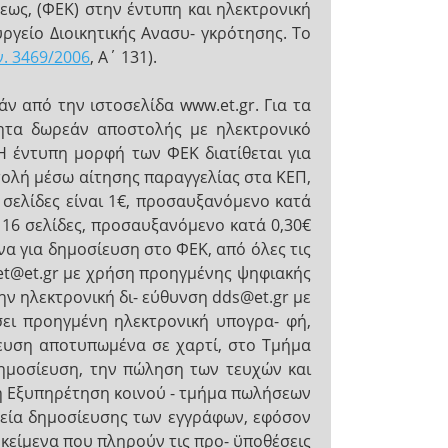
εως, (ΦΕΚ) στην έντυπη και ηλεκτρονική
ργείο Διοικητικής Ανασυ- γκρότησης. Το
ν. 3469/2006
, Α΄ 131).
 από την ιστοσελίδα www.et.gr. Για τα
τητα δωρεάν αποστολής με ηλεκτρονικό
Η έντυπη μορφή των ΦΕΚ διατίθεται για
ολή μέσω αίτησης παραγγελίας στα ΚΕΠ,
σελίδες είναι 1€, προσαυξανόμενο κατά
ς 16 σελίδες, προσαυξανόμενο κατά 0,30€
να για δημοσίευση στο ΦΕΚ, από όλες τις
.et@et.gr με χρήση προηγμένης ψηφιακής
ν ηλεκτρονική δι- εύθυνση dds@et.gr με
σει προηγμένη ηλεκτρονική υπογρα- φή,
ευση αποτυπωμένα σε χαρτί, στο Τμήμα
ημοσίευση, την πώληση των τευχών και
ομή Εξυπηρέτηση κοινού - τμήμα πωλήσεων
ρεία δημοσίευσης των εγγράφων, εφόσον
α κείμενα που πληρούν τις προ- ϋποθέσεις