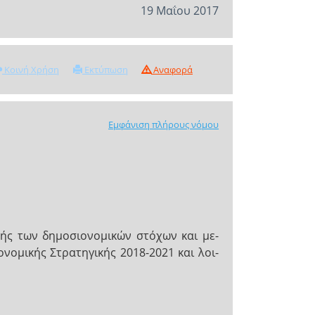
19 Μαΐου 2017
Κοινή Χρήση
Εκτύπωση
Αναφορά
Εμφάνιση πλήρους νόμου
γής των δημοσιονομικών στόχων και με-
νομικής Στρατηγικής 2018-2021 και λοι-