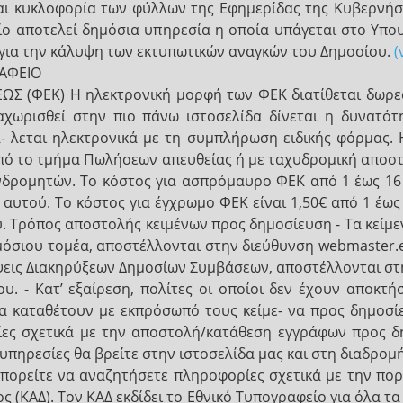
και κυκλοφορία των φύλλων της Εφημερίδας της Κυβερνήσ
ίο αποτελεί δημόσια υπηρεσία η οποία υπάγεται στο Υπου
 για την κάλυψη των εκτυπωτικών αναγκών του Δημοσίου.
(
ΡΑΦΕΙΟ
 (ΦΕΚ) Η ηλεκτρονική μορφή των ΦΕΚ διατίθεται δωρεάν
αχωρισθεί στην πιο πάνω ιστοσελίδα δίνεται η δυνατό
- λεται ηλεκτρονικά με τη συμπλήρωση ειδικής φόρμας. 
πό το τμήμα Πωλήσεων απευθείας ή με ταχυδρομική αποστ
νδρομητών. Tο κόστος για ασπρόμαυρο ΦΕΚ από 1 έως 16 
ς αυτού. Το κόστος για έγχρωμο ΦΕΚ είναι 1,50€ από 1 έω
ύ. Τρόπος αποστολής κειμένων προς δημοσίευση - Τα κείμε
ημόσιου τομέα, αποστέλλονται στην διεύθυνση webmaster
ψεις Διακηρύξεων Δημοσίων Συμβάσεων, αποστέλλονται στη
. - Κατ’ εξαίρεση, πολίτες οι οποίοι δεν έχουν αποκτή
 καταθέτουν με εκπρόσωπό τους κείμε- να προς δημοσί
ες σχετικά με την αποστολή/κατάθεση εγγράφων προς δ
ς υπηρεσίες θα βρείτε στην ιστοσελίδα μας και στη διαδρ
μπορείτε να αναζητήσετε πληροφορίες σχετικά με την πο
ς (ΚΑΔ). Τον ΚΑΔ εκδίδει το Εθνικό Tυπογραφείο για όλα τ