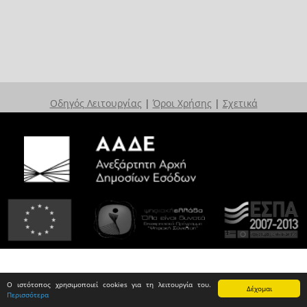
Οδηγός Λειτουργίας
|
Όροι Χρήσης
|
Σχετικά
Ο ιστότοπος χρησιμοποιεί cookies για τη λειτουργία του.
Δέχομαι
Περισσότερα