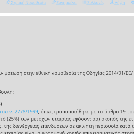
ς
Σχετική Νομοθεσία
Συνημμένα
Συλλογές
Λήψη
- μάτωση στην εθνική νομοθεσία της Οδηγίας 2014/91/ΕΕ/ L
Βουλή:
)
του ν. 2778/1999
, όπως τροποποιήθηκε με το άρθρο 19 του 
ατό (25%) των μετοχών εταιρίας εφόσον: αα) σκοπός της ετα
 της διενέργειας επενδύσεων σε ακίνητη περιουσία κατά τ
 εταιρίας είναι η εφαρμογή κοινής επιχειρηματικής στρα