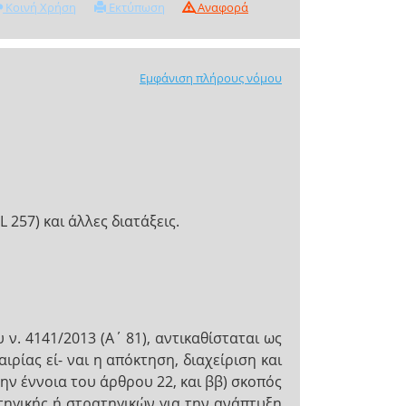
Κοινή Χρήση
Εκτύπωση
Αναφορά
Εμφάνιση πλήρους νόμου
 257) και άλλες διατάξεις.
ν. 4141/2013 (Α΄ 81), αντικαθίσταται ως
ιρίας εί- ναι η απόκτηση, διαχείριση και
ην έννοια του άρθρου 22, και ββ) σκοπός
τηγικής ή στρατηγικών για την ανάπτυξη