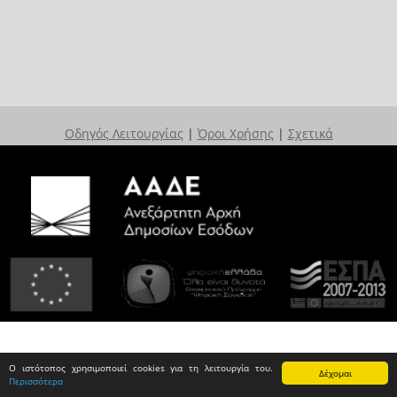
Οδηγός Λειτουργίας
|
Όροι Χρήσης
|
Σχετικά
Ο ιστότοπος χρησιμοποιεί cookies για τη λειτουργία του.
Δέχομαι
Περισσότερα