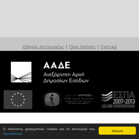
Οδηγός Λειτουργίας
|
Όροι Χρήσης
|
Σχετικά
Ο ιστότοπος χρησιμοποιεί cookies για τη λειτουργία του.
Δέχομαι
Περισσότερα