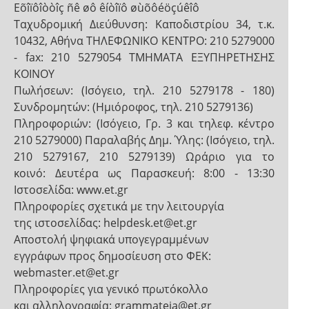
Eõîïôîòòîç ñê øô êíòîïô øùõôéöçúêîô
Ταχυδρομική Διεύθυνση: Καποδιστρίου 34, τ.κ.
10432, Αθήνα ΤΗΛΕΦΩΝΙΚΟ ΚΕΝΤΡΟ: 210 5279000
- fax: 210 5279054 ΤΜΗΜΑΤΑ ΕΞΥΠΗΡΕΤΗΣΗΣ
ΚΟΙΝΟΥ
Πωλήσεων: (Ισόγειο, τηλ. 210 5279178 - 180)
Συνδρομητών: (Ημιόροφος, τηλ. 210 5279136)
Πληροφοριών: (Ισόγειο, Γρ. 3 και τηλεφ. κέντρο
210 5279000) Παραλαβής Δημ. Ύλης: (Ισόγειο, τηλ.
210 5279167, 210 5279139) Ωράριο για το
κοινό: Δευτέρα ως Παρασκευή: 8:00 - 13:30
Ιστοσελίδα: www.et.gr
Πληροφορίες σχετικά με την λειτουργία
της ιστοσελίδας: helpdesk.et@et.gr
Αποστολή ψηφιακά υπογεγραμμένων
εγγράφων προς δημοσίευση στο ΦΕΚ:
webmaster.et@et.gr
Πληροφορίες για γενικό πρωτόκολλο
και αλληλογραφία: grammateia@et.gr