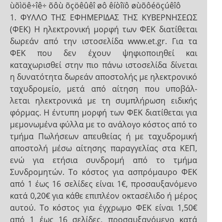
ùõìöê÷îê÷ õôù õçöêûêî øô êíòîïô øùõôéöçúêîô
1. ΦΥΛΛΟ ΤΗΣ ΕΦΗΜΕΡΙΔΑΣ ΤΗΣ ΚΥΒΕΡΝΗΣΕΩΣ
(ΦΕΚ) Η ηλεκτρονική μορφή των ΦΕΚ διατίθεται
δωρεάν από την ιστοσελίδα www.et.gr. Για τα
ΦΕΚ που δεν έχουν ψηφιοποιηθεί και
καταχωρισθεί στην πιο πάνω ιστοσελίδα δίνεται
η δυνατότητα δωρεάν αποστολής με ηλεκτρονικό
ταχυδρομείο, μετά από αίτηση που υποβάλ-
λεται ηλεκτρονικά με τη συμπλήρωση ειδικής
φόρμας. Η έντυπη μορφή των ΦΕΚ διατίθεται για
μεμονωμένα φύλλα με το ανάλογο κόστος από το
τμήμα Πωλήσεων απευθείας ή με ταχυδρομική
αποστολή μέσω αίτησης παραγγελίας στα ΚΕΠ,
ενώ για ετήσια συνδρομή από το τμήμα
Συνδρομητών. Tο κόστος για ασπρόμαυρο ΦΕΚ
από 1 έως 16 σελίδες είναι 1€, προσαυξανόμενο
κατά 0,20€ για κάθε επιπλέον οκτασέλιδο ή μέρος
αυτού. Το κόστος για έγχρωμο ΦΕΚ είναι 1,50€
από 1 έως 16 σελίδες, προσαυξανόμενο κατά