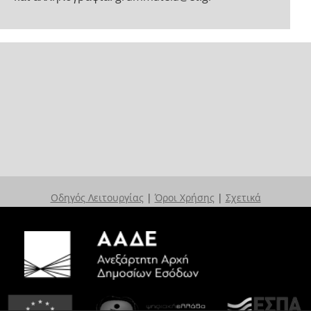
Οδηγός Λειτουργίας
|
Όροι Χρήσης
|
Σχετικά