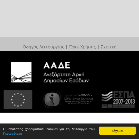
Οδηγός Λειτουργίας
|
Όροι Χρήσης
|
Σχετικά
Ο ιστότοπος χρησιμοποιεί cookies για τη λειτουργία του.
Δέχομαι
Περισσότερα