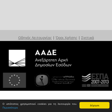
Οδηγός Λειτουργίας
|
Όροι Χρήσης
|
Σχετικά
Ο ιστότοπος χρησιμοποιεί cookies για τη λειτουργία του.
Δέχομαι
Περισσότερα