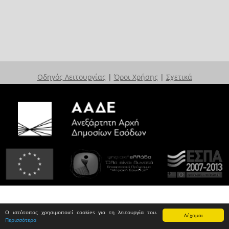
Οδηγός Λειτουργίας
|
Όροι Χρήσης
|
Σχετικά
Ο ιστότοπος χρησιμοποιεί cookies για τη λειτουργία του.
Δέχομαι
Περισσότερα