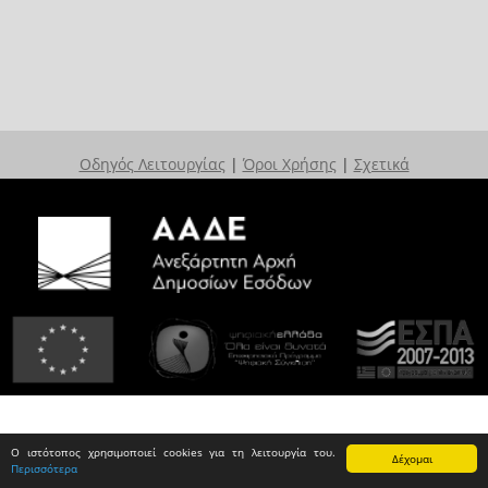
Οδηγός Λειτουργίας
|
Όροι Χρήσης
|
Σχετικά
Ο ιστότοπος χρησιμοποιεί cookies για τη λειτουργία του.
Δέχομαι
Περισσότερα