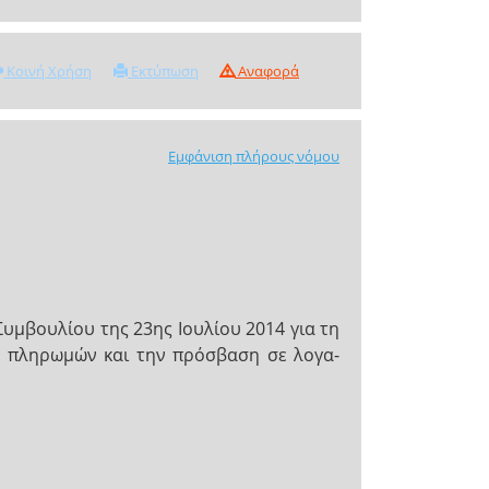
Κοινή Χρήση
Εκτύπωση
Αναφορά
Εμφάνιση πλήρους νόμου
υμβουλίου της 23ης Ιουλίου 2014 για τη
ύ πληρωμών και την πρόσβαση σε λογα-