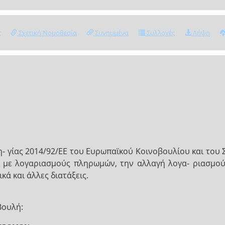
ς
Σχετική Νομοθεσία
Συνημμένα
Συλλογές
Λήψη
 γίας 2014/92/ΕΕ του Ευρωπαϊκού Κοινοβουλίου και του Σ
ι με λογαριασμούς πληρωμών, την αλλαγή λογα- ριασμο
ά και άλλες διατάξεις.
Βουλή: