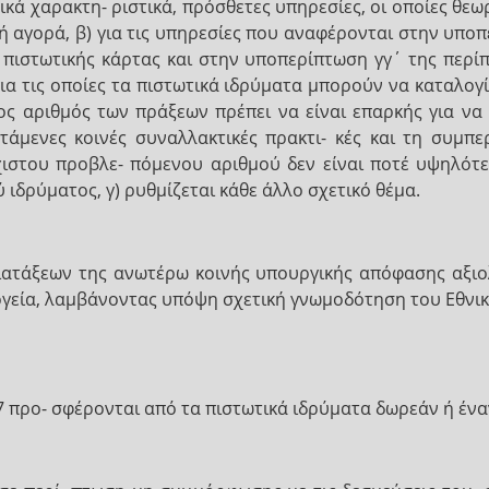
ά χαρακτη- ριστικά, πρόσθετες υπηρεσίες, οι οποίες θεω
ή αγορά, β) για τις υπηρεσίες που αναφέρονται στην υπο
ιστωτικής κάρτας και στην υποπερίπτωση γγ΄ της περίπ
ια τις οποίες τα πιστωτικά ιδρύματα μπορούν να καταλογί
ος αριθμός των πράξεων πρέπει να είναι επαρκής για ν
άμενες κοινές συναλλακτικές πρακτι- κές και τη συμπ
άχιστου προβλε- πόμενου αριθμού δεν είναι ποτέ υψηλότ
 ιδρύματος, γ) ρυθμίζεται κάθε άλλο σχετικό θέμα.
ατάξεων της ανωτέρω κοινής υπουργικής απόφασης αξιολ
ργεία, λαμβάνοντας υπόψη σχετική γνωμοδότηση του Εθνι
 προ- σφέρονται από τα πιστωτικά ιδρύματα δωρεάν ή ένα