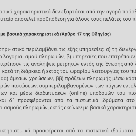
σικά χαρακτηριστικά δεν εξαρτάται από την αγορά πρόσθ
λευταίο αποτελεί προϋπόθεση για όλους τους πελάτες του π
ε βασικά χαρακτηριστικά (Άρθρο 17 της Οδηγίας)
ρι- στικά περιλαμβάνει τις εξής υπηρεσίες: α) τη διενέ
σιμο λογαρια- σμού πληρωμών, β) υπηρεσίες που επιτρέπου
ιτρέπουν τις αναλήψεις μετρητών εντός της Ένωσης από 
 κατά τη διάρκεια ή εκτός του ωραρίου λειτουργίας του πι
 αα) άμεσων χρεώσεων, ββ) πράξεων πληρωμής μέσω κάρ
φορών πιστώσεων, συμπεριλαμβανομένων των πάγιων εντολ
ων και μέσω διαδικτυακών (online) υποδομών του πισ
 και δ΄ προσφέρονται από τα πιστωτικά ιδρύματα στ
ριασμούς πληρωμών, εκτός εκείνων με βασικά χαρακτηριστ
τηριστι- κά προσφέρεται από τα πιστωτικά ιδρύματα 