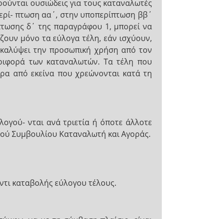
ρούνται ουσιώδεις για τους καταναλωτές
περί- πτωση αα΄, στην υποπερίπτωση ββ΄
τωσης δ΄ της παραγράφου 1, μπορεί να
ζουν μόνο τα εύλογα τέλη, εάν ισχύουν,
α καλύψει την προσωπική χρήση από τον
εριφορά των καταναλωτών. Τα τέλη που
ερα από εκείνα που χρεώνονται κατά τη
ογού- νται ανά τριετία ή όποτε άλλοτε
κού Συμβουλίου Καταναλωτή και Αγοράς.
ντι καταβολής εύλογου τέλους.