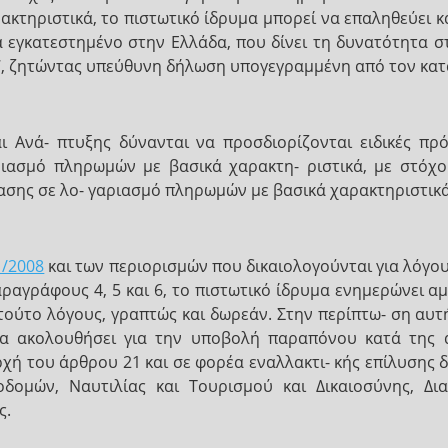
κτηριστικά, το πιστωτικό ίδρυμα μπορεί να επαληθεύει κ
 εγκατεστημένο στην Ελλάδα, που δίνει τη δυνατότητα σ
, ζητώντας υπεύθυνη δήλωση υπογεγραμμένη από τον κατ
 Ανά- πτυξης δύνανται να προσδιορίζονται ειδικές πρ
αριασμό πληρωμών με βασικά χαρακτη- ριστικά, με στό
ασης σε λο- γαριασμό πληρωμών με βασικά χαρακτηριστικά
1/2008
και των περιορισμών που δικαιολογούνται για λόγου
αραγράφους 4, 5 και 6, το πιστωτικό ίδρυμα ενημερώνει 
 τούτο λόγους, γραπτώς και δωρεάν. Στην περίπτω- ση αυτ
να ακολουθήσει για την υποβολή παραπόνου κατά της 
ή του άρθρου 21 και σε φορέα εναλλακτι- κής επίλυσης δι
ομών, Ναυτιλίας και Τουρισμού και Δικαιοσύνης, Δια
ς.