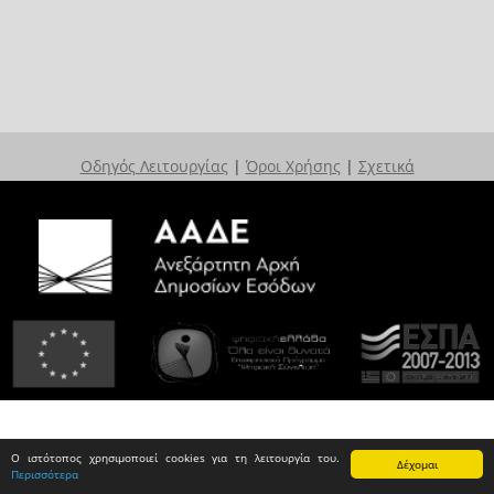
Οδηγός Λειτουργίας
|
Όροι Χρήσης
|
Σχετικά
Ο ιστότοπος χρησιμοποιεί cookies για τη λειτουργία του.
Δέχομαι
Περισσότερα