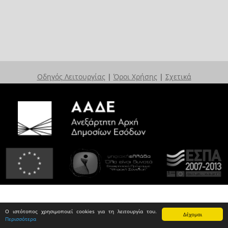
Οδηγός Λειτουργίας
|
Όροι Χρήσης
|
Σχετικά
Ο ιστότοπος χρησιμοποιεί cookies για τη λειτουργία του.
Δέχομαι
Περισσότερα