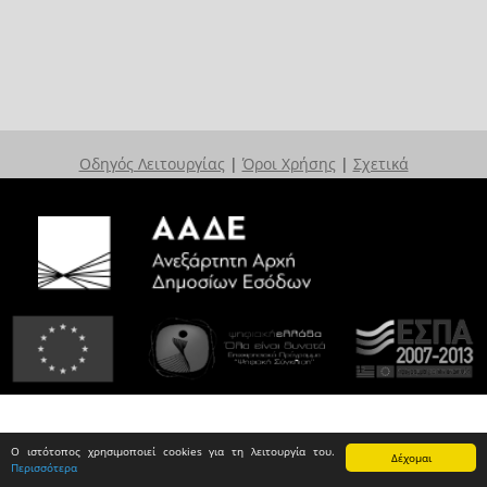
Οδηγός Λειτουργίας
|
Όροι Χρήσης
|
Σχετικά
Ο ιστότοπος χρησιμοποιεί cookies για τη λειτουργία του.
Δέχομαι
Περισσότερα