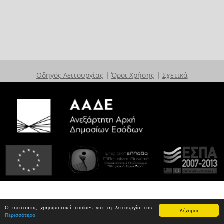
Οδηγός Λειτουργίας
|
Όροι Χρήσης
|
Σχετικά
Ο ιστότοπος χρησιμοποιεί cookies για τη λειτουργία του.
Δέχομαι
Περισσότερα