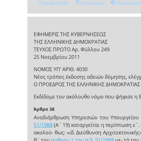
Προβολή PDF
Περιεχόμενα
Πληροφορίε
ΕΦΗΜΕΡΙΣ ΤΗΣ ΚΥΒΕΡΝΗΣΕΩΣ
ΤΗΣ ΕΛΛΗΝΙΚΗΣ ΔΗΜΟΚΡΑΤΙΑΣ
ΤΕΥΧΟΣ ΠΡΩΤΟ Αρ. Φύλλου 249
25 Νοεμβρίου 2011
ΝΟΜΟΣ ΥΠ’ ΑΡΙΘ. 4030
Νέος τρόπος έκδοσης αδειών δόμησης, ελέγχ
Ο ΠΡΟΕΔΡΟΣ ΤΗΣ ΕΛΛΗΝΙΚΗΣ ΔΗΜΟΚΡΑΤΙΑΣ
Εκδίδομε τον ακόλουθο νόμο που ψήφισε η 
Άρθρο 38
Αναδιάρθρωση Υπηρεσιών του Υπουργείου Π
51/1988
(Α΄ 19) καταργείται η περίπτωση ε΄.
ακολού- θως: «ιδ. Διεύθυνση Αρχιτεκτονικής
Β΄ του
άρθρου 1 του π.δ. 51/1988
με- τά την