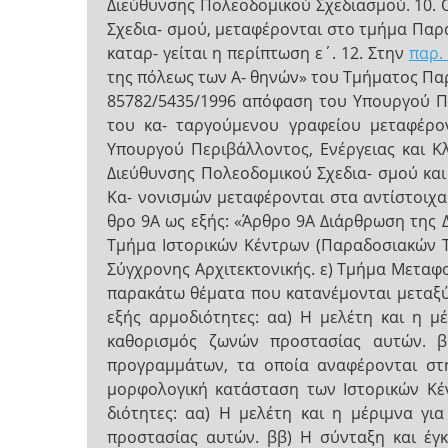
Διεύθυνσης Πολεοδομικού Σχεδιασμού. 10. 
Σχεδια- σμού, μεταφέρονται στο τμήμα Παρα
καταρ- γείται η περίπτωση ε΄. 12. Στην
παρ.
της πόλεως των Α- θηνών» του Τμήματος Πα
85782/5435/1996 απόφαση του Υπουργού Περ
του κα- ταργούμενου γραφείου μεταφέρο
Υπουργού Περιβάλλοντος, Ενέργειας και Κ
Διεύθυνσης Πολεοδομικού Σχεδια- σμού κα
Κα- νονισμών μεταφέρονται στα αντίστοιχα
θρο 9Α ως εξής: «Άρθρο 9Α Διάρθρωση της Δ
Τμήμα Ιστορικών Κέντρων (Παραδοσιακών Τ
Σύγχρονης Αρχιτεκτονικής. ε) Τμήμα Μεταφο
παρακάτω θέματα που κατανέμονται μεταξύ
εξής αρμοδιότητες: αα) Η μελέτη και η μ
καθορισμός ζωνών προστασίας αυτών. β
προγραμμάτων, τα οποία αναφέρονται στη
μορφολογική κατάσταση των Ιστορικών Κέ
διότητες: αα) Η μελέτη και η μέριμνα γ
προστασίας αυτών. ββ) Η σύνταξη και έγ