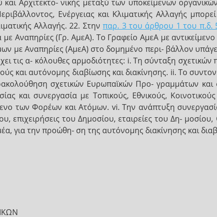
 και Αρχιτεκτο- νικής μεταξύ των υποκείμενων οργανικώ
εριβάλλοντος, Ενέργειας και Κλιματικής Αλλαγής μπορεί
ιματικής Αλλαγής. 22. Στην
παρ. 3 του άρθρου 1 του π.δ. 
με Αναπηρίες (Γρ. ΑμεΑ). Το Γραφείο ΑμεΑ με αντικείμενο
μων με Αναπηρίες (ΑμεΑ) στο δομημένο περι- βάλλον υπάγ
έχει τις α- κόλουθες αρμοδιότητες: i. Τη σύνταξη σχετικώ
ύς και αυτόνομης διαβίωσης και διακίνησης. ii. Το συντον
παρακολούθηση σχετικών Ευρωπαϊκών Προ- γραμμάτων και
ίας και συνεργασία με Τοπικούς, Εθνικούς, Κοινοτικούς 
ενο των Φορέων και Ατόμων. vi. Την ανάπτυξη συνεργασί
, επιχειρήσεις του Δημοσίου, εταιρείες του Δη- μοσίου,
μέα, για την προώθη- ση της αυτόνομης διακίνησης και δια
ΡΙΚΩΝ