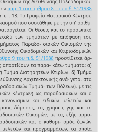
ν Οικισμών της Διεύθυνσης Πολεοδομικού
Στην
παρ. 1 του άρθρου 8 του π.δ. 51/1988
η ε΄. 13. Το Γραφείο «Ιστορικού Κέντρου
ιασμού που συστάθηκε με την υπ' αριθμ.
ταργείται. Οι θέσεις και το προσωπικό
 μεταξύ των τμημάτων με απόφαση του
 Τμήματος Παραδο- σιακών Οικισμών της
ύθυνσης Οικοδομικών και Κτιριοδομικών
ρθρο 9 του π.δ. 51/1988
προστίθεται άρ-
ς απαρτίζουν τα παρα- κάτω τμήματα: α)
) Τμήμα Διατηρητέων Κτιρίων. δ) Τμήμα
ιεύθυνσης Αρχιτεκτονικής ανά- γεται στα
ραδοσιακών Τμημά- των Πόλεων), με τις
ρικών Κέντρων) ως παραδοσιακών και ο
κανονισμών και ειδικών μελετών και
ρους δόμησης, τις χρήσεις γης και τη
δοσιακών Οικισμών, με τις εξής αρμο-
αραδοσιακών και ο καθορι- σμός ζωνών
ν μελετών και προγραμμάτων, τα οποία