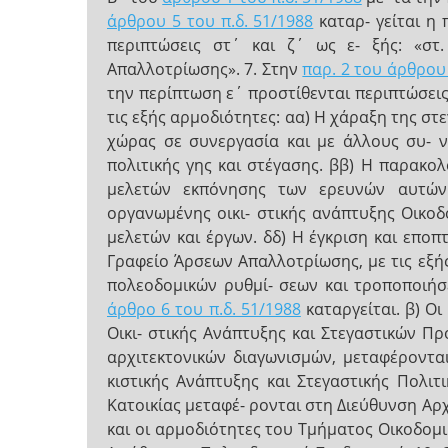
άρθρου 5 του π.δ. 51/1988
καταρ- γείται η 
περιπτώσεις στ΄ και ζ΄ ως ε- ξής: «στ
Απαλλοτρίωσης». 7. Στην
παρ. 2 του άρθρου 
την περίπτωση ε΄ προστίθενται περιπτώσεις 
τις εξής αρμοδιότητες: αα) Η χάραξη της στ
χώρας σε συνεργασία και με άλλους συ- ν
πολιτικής γης και στέγασης. ββ) Η παρακο
μελετών εκπόνησης των ερευνών αυτών
οργανωμένης οικι- στικής ανάπτυξης Οικοδ
μελετών και έργων. δδ) Η έγκριση και επο
Γραφείο Άρσεων Απαλλοτρίωσης, με τις εξής
πολεοδομικών ρυθμί- σεων και τροποποιήσ
άρθρο 6 του π.δ. 51/1988
καταργείται. β) Ο
Οικι- στικής Ανάπτυξης και Στεγαστικών Πρ
αρχιτεκτονικών διαγωνισμών, μεταφέροντα
κιστικής Ανάπτυξης και Στεγαστικής Πολιτ
Κατοικίας μεταφέ- ρονται στη Διεύθυνση Αρχ
και οι αρμοδιότητες του Τμήματος Οικοδομ