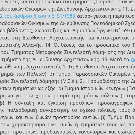
Οι θέσεις και το προσωπικό του τμήματος Παραδο- σιακώ
δοσιακών Οικισμών της Διεύθυνσης Αρχιτεκτονικής. 11. 
 2 του άρθρου 8 του π.δ. 51/1988
καταρ- γείται η περίπτωσ
ραδοσιακών Οικισμών της Δι- εύθυνσης Πολεοδομικού Σχεδ
ιβάλλοντος, Χωροταξίας και Δημοσίων Έργων (Β΄ 693) κα
νται στη Διεύθυνση Αρχιτεκτονικής και κατανέμονται
λιματικής Αλλαγής. 14. Οι θέσεις και το προσωπικό του
ι του Τμήματος Μεταφοράς Συντελεστή Δόμη- σης της Διε
 τμήματα της Δι- εύθυνσης Αρχιτεκτονικής. 15. Μετά το
ά
ιεύθυνσης Αρχιτεκτονικής 1. Τη Διεύθυνση Αρχιτεκτονική
μημά- των Πόλεων). β) Τμήμα Παραδοσιακών Οικισμών. γ
ράς Συντελεστή Δόμησης (Μ.Σ.Δ.). 2. Η αρμοδιότητα της Δ
 των τμημάτων ως εξής: α) Τμήμα Ιστορικών Κέντρων (Πα
έριμνα για τον χαρακτηρισμό τμη- μάτων πόλεων (Ιστο
β) Η σύνταξη και έγκριση προτύπων, προδιαγραφών, 
ν πολεοδομική συγκρότηση, το σχέδιο πόλεως, τους ό
ντρων και των ζωνών προστασίας αυτών. β) Τμήμα Παρα
ια τον χαρακτηρισμό οικι- σμών ή τμημάτων τους ως π
κριση προτύπων, προδιαγραφών, κανονισμών και ειδικώ