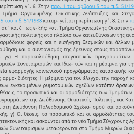
περίπτωση γ΄. 6. Στην
παρ. 1 του άρθρου 5 του π.δ. 51/1
. Τμήμα Οργανωμένης Οικιστικής Ανάπτυξης και Στεγα
5 του π.δ. 51/1988
καταρ- γείται η περίπτωση γ΄. 8. Στην
π
στ΄ και ζ΄ ως ε- ξής: «στ. Τμήμα Οργανωμένης Οικιστικής 
εγαστικής πολιτικής στο πλαίσιο των κατευθύνσεων της ανα
αρμόδιους φορείς και η εισήγηση θεσμικών και άλλων μ
λούθηση και ο συντονισμός της έρευνας στους παραπάνω 
. γγ) Η παρακολούθηση στεγαστικών προγραμμάτων
ομικών Συνεταιρισμών και Ιδιω- τών και η μέριμνα για τ
πτεία εφαρμογής κοινωνικού προγράμματος κατασκευής κτι
 αρμο- διότητες: Η μέριμνα για τον έλεγχο, την παροχή κ
εων εγκεκριμένων ρυμοτομικών σχεδίων κατόπιν άρσεων 
ι θέσεις, το προσωπικό και οι αρμοδιότητες των Τμημάτων
ογραμμάτων της Διεύθυνσης Οικιστικής Πολιτικής και Κατ
ι στη Διεύθυνση Πολεοδομικού Σχεδια- σμού και ασκούν
ικής. γ) Οι θέσεις, το προσωπικό και οι αρμοδιότητες 
ιτεκτονικής και ασκούνται από το νέο Τμήμα Σύγχρονης Αρχ
ικών Συνεταιρισμών μεταφέρονται στο Τμήμα Μικρών Οικισ