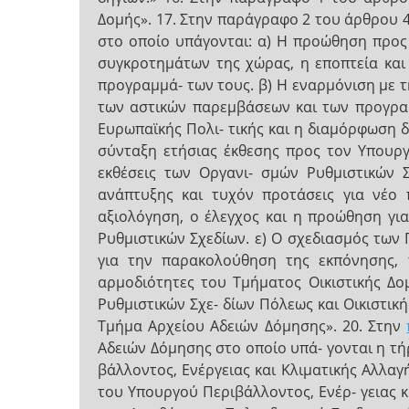
Δομής». 17. Στην παράγραφο 2 του άρθρου 4 
στο οποίο υπάγονται: α) Η προώθηση προς
συγκροτημάτων της χώρας, η εποπτεία κα
προγραμμά- των τους. β) Η εναρμόνιση με τ
των αστικών παρεμβάσεων και των προγραμ
Ευρωπαϊκής Πολι- τικής και η διαμόρφωση 
σύνταξη ετήσιας έκθεσης προς τον Υπουργό
εκθέσεις των Οργανι- σμών Ρυθμιστικών 
ανάπτυξης και τυχόν προτάσεις για νέο 
αξιολόγηση, ο έλεγχος και η προώθηση γι
Ρυθμιστικών Σχεδίων. ε) Ο σχεδιασμός των 
για την παρακολούθηση της εκπόνησης, 
αρμοδιότητες του Τμήματος Οικιστικής Δο
Ρυθμιστικών Σχε- δίων Πόλεως και Οικιστική
Τμήμα Αρχείου Αδειών Δόμησης». 20. Στην
Αδειών Δόμησης στο οποίο υπά- γονται η τ
βάλλοντος, Ενέργειας και Κλιματικής Αλλαγ
του Υπουργού Περιβάλλοντος, Ενέρ- γειας 