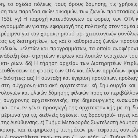
, το σχέδιο πόλεως, τους όρους δόμησης, τις χρήσεις
λαση των παραδοσιακών οικισμών, των ζωνών προστασίας
 153). γγ) Η παροχή κατευθύνσεων σε φορείς των ΟΤΑ 
ρογραμμάτων για την εφαρμογή της πολιτικής στον τομέα α
 η μέριμνα για τον χαρακτηρισμό αρ- χιτεκτονικών συνόλω
ος ως διατηρητέων, ως και ο καθορισμός ζωνών προστασ
ειδικών μελετών και προγραμμάτων, τα οποία αναφέροντα
ανάδειξη δια- τηρητέων κτιρίων και λοιπών στοιχείων το
 κτι- ρίων. δδ) Η τήρηση αρχείου των Διατηρητέων Κτιρ
ατευθύνσεων σε φορείς των ΟΤΑ και άλλων αρμόδιων φορέ
ο- διότητες: αα) Η σύνταξη και έγκριση προτύπων, προδια
στη σύγχρονη κτιριακή αρχιτεκτονι- κή δημιουργία και
ολογιών και υλικών δόμησης φιλικών προς το περιβάλλον
ης σύγχρονης αρχιτεκτονικής, της δημιουργικής ενσωμ
 και την εν γένει προαγωγή της αρχιτεκτονικής με τη δ
μέριμνα για τις διεθνείς σχέσεις, τις δραστηριό- τητες 
ς της Διεύθυνσης. ε) Τμήμα Μεταφοράς Συντελεστή Δόμησης
γκρισης και τεκμηρίωσης αιτημάτων με- ταφοράς συντελ
 4 προστίθεται περί- πτωση ζ΄ ως εξής: «ζ. Τμήμα Ρυθμ