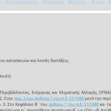
ς
Σχετική Νομοθεσία
Συνημμένα
Συλλογές
Λήψη
ου κατασκευών και λοιπές διατάξεις.
Βουλή:
εριβάλλοντος, Ενέργειας και Κλιματικής Αλλαγής (ΥΠΕΚ
 2. Στην
παρ. 2 του άρθρου 1 του π.δ. 51/1988
μετά την περί
». 3. Στο Κεφάλαιο Β΄ του
άρθρου 1 του π.δ. 51/1988
κα- τα
 περίπτωση η΄ προστίθεται περίπτωση θ΄ ως εξής: «θ. Διεύ