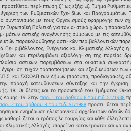
προστίθεται περί- πτωση ζ΄ ως εξής: «ζ. Τμήμα Ρυθμιστικ
 έγκριση των Ρυθμιστικών Σχε- δίων και Προγραμμάτων 
ι ο συντονισμός με τους Οργανισμούς εφαρμογής των σ
ην Ευρωπαϊκή Πολιτική για τον α- στικό χώρο, η παρακολ
- μάτων αστικής αναγέννησης σύμφωνα με τις κατευθύν-
δεικτών παρακολούθησης αστι- κών περιβαλλοντικών παρε
 Πε- ριβάλλοντος, Ενέργειας και Κλιματικής Αλλαγής η 
Σχεδίων και περιλαμβάνει αξιολόγη- ση της πορείας δ
πλαίσιο αστικών παρεμβάσεων στα οικιστικά συγκροτή
α έγκρι- ση τυχόν τροποποιήσεων και εξειδικεύσεων των
Γ.Π.Σ. και ΣΧΟΟΑΠ των Δήμων (πρότυπα, προδιαγραφές, οδη
την παροχή κατευθύνσεων σύνταξης και την έγκριση μ
μής. 18. Οι θέσεις και το προσωπικό του Τμήματος Οικι
ς Δομής. 19. Στην
παρ. 1 του άρθρου 8 του π.δ. 51/1988
πρ
παρ. 2 του άρθρου 8 του π.δ. 51/1988
προστί- θεται περί
ήρηση και ενημέρωση ηλεκτρονικού αρχείου των αδειών δ
ής καθορί- ζεται ο τρόπος λειτουργίας και κάθε άλλη λεπ
και Κλιματικής Αλλαγής μπορεί να κατανέμονται και να α