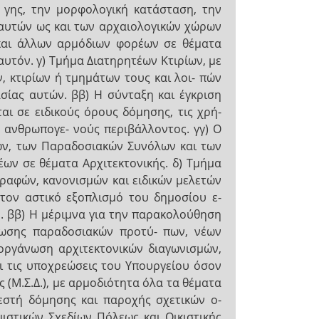
 γης, την μορφολογική κατάσταση, την
 αυτών ως και των αρχαιολογικών χώρων
και άλλων αρμόδιων φορέων σε θέματα
υτόν. γ) Τμήμα Διατηρητέων Κτιρίων, με
ν, κτιρίων ή τμημάτων τους και λοι- πών
ίας αυτών. ββ) Η σύνταξη και έγκριση
ι σε ειδικούς όρους δόμησης, τις χρή-
υ ανθρωπογε- νούς περιβάλλοντος. γγ) Ο
ίων, των Παραδοσιακών Συνόλων και των
ων σε θέματα Αρχιτεκτονικής. δ) Τμήμα
γραφών, κανονισμών και ειδικών μελετών
 τον αστικό εξοπλισμό του δημοσίου ε-
. ββ) Η μέριμνα για την παρακολούθηση
άτωσης παραδοσιακών προτύ- πων, νέων
ιοργάνωση αρχιτεκτονικών διαγωνισμών,
και τις υποχρεώσεις του Υπουργείου όσον
 (Μ.Σ.Δ.), με αρμοδιότητα όλα τα θέματα
εστή δόμησης και παροχής σχετικών ο-
ιστικών Σχεδίων Πόλεως και Οικιστικής