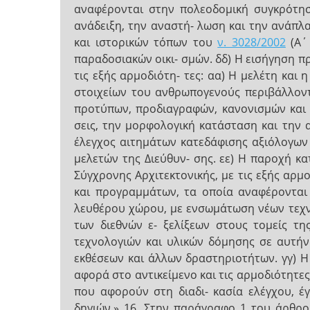
αναφέρονται στην πολεοδομική συγκρότηση
ανάδειξη, την αναστή- λωση και την ανάπ
και ιστορικών τόπων του
ν. 3028/2002
(Α΄
παραδοσιακών οικι- σμών. δδ) Η εισήγηση π
τις εξής αρμοδιότη- τες: αα) Η μελέτη και
στοιχείων του ανθρωπογενούς περιβάλλοντ
προτύπων, προδιαγραφών, κανονισμών και 
σεις, την μορφολογική κατάσταση και την 
έλεγχος αιτημάτων κατεδάφισης αξιόλογων
μελετών της Διεύθυν- σης. εε) Η παροχή κ
Σύγχρονης Αρχιτεκτονικής, με τις εξής αρμ
και προγραμμάτων, τα οποία αναφέρονται 
λευθέρου χώρου, με ενσωμάτωση νέων τεχν
των διεθνών ε- ξελίξεων στους τομείς τ
τεχνολογιών και υλικών δόμησης σε αυτήν
εκθέσεων και άλλων δραστηριοτήτων. γγ) Η 
αφορά στο αντικείμενο και τις αρμοδιότητε
που αφορούν στη διαδι- κασία ελέγχου, έ
δηγιών.» 16. Στην παράγραφο 1 του άρθρου