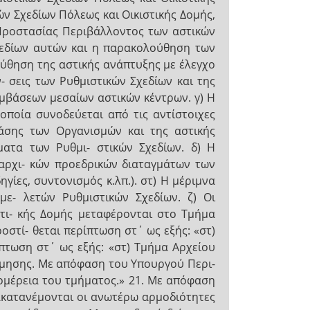
ών Σχεδίων Πόλεως και Οικιστικής Δομής,
Προστασίας Περιβάλλοντος των αστικών
χεδίων αυτών και η παρακολούθηση των
ούθηση της αστικής ανάπτυξης με έλεγχο
 σεις των Ρυθμιστικών Σχεδίων και της
μβάσεων μεσαίων αστικών κέντρων. γ) Η
οποία συνοδεύεται από τις αντίστοιχες
ράσης των Οργανισμών και της αστικής
ματα των Ρυθμι- στικών Σχεδίων. δ) Η
 αρχι- κών προεδρικών διαταγμάτων των
γίες, συντονισμός κ.λπ.). στ) Η μέριμνα
ε- λετών Ρυθμιστικών Σχεδίων. ζ) Οι
στι- κής Δομής μεταφέρονται στο Τμήμα
οστί- θεται περίπτωση στ΄ ως εξής: «στ)
πτωση στ΄ ως εξής: «στ) Τμήμα Αρχείου
όμησης. Με απόφαση του Υπουργού Περι-
τομέρεια του τμήματος.» 21. Με απόφαση
νακατανέμονται οι ανωτέρω αρμοδιότητες