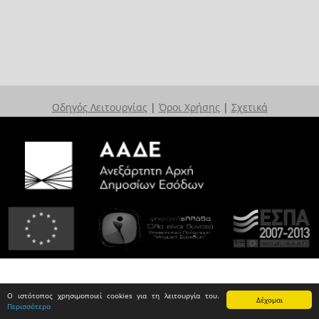
Οδηγός Λειτουργίας
|
Όροι Χρήσης
|
Σχετικά
Ο ιστότοπος χρησιμοποιεί cookies για τη λειτουργία του.
Δέχομαι
Περισσότερα