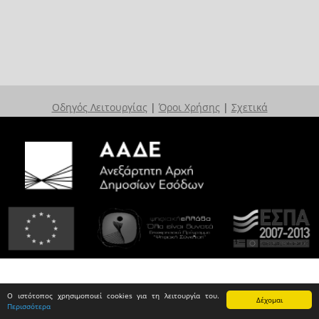
Οδηγός Λειτουργίας
|
Όροι Χρήσης
|
Σχετικά
Ο ιστότοπος χρησιμοποιεί cookies για τη λειτουργία του.
Δέχομαι
Περισσότερα