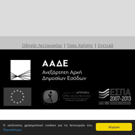
Οδηγός Λειτουργίας
|
Όροι Χρήσης
|
Σχετικά
Ο ιστότοπος χρησιμοποιεί cookies για τη λειτουργία του.
Δέχομαι
Περισσότερα