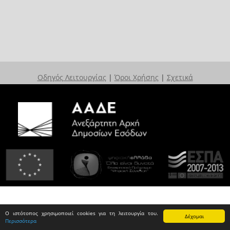
Οδηγός Λειτουργίας
|
Όροι Χρήσης
|
Σχετικά
Ο ιστότοπος χρησιμοποιεί cookies για τη λειτουργία του.
Δέχομαι
Περισσότερα