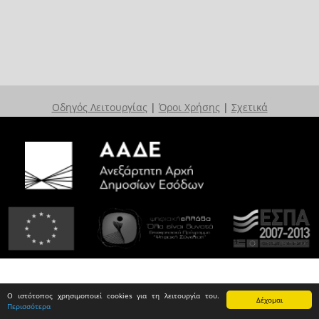
Οδηγός Λειτουργίας
|
Όροι Χρήσης
|
Σχετικά
Ο ιστότοπος χρησιμοποιεί cookies για τη λειτουργία του.
Δέχομαι
Περισσότερα