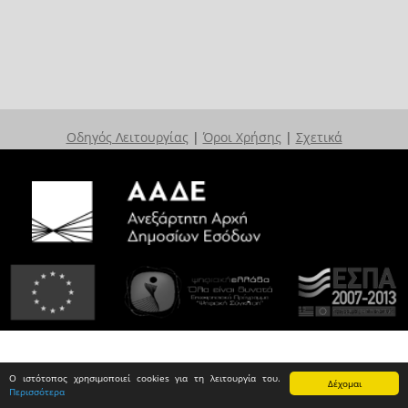
Οδηγός Λειτουργίας
|
Όροι Χρήσης
|
Σχετικά
Ο ιστότοπος χρησιμοποιεί cookies για τη λειτουργία του.
Δέχομαι
Περισσότερα