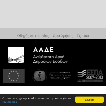
Οδηγός Λειτουργίας
|
Όροι Χρήσης
|
Σχετικά
Ο ιστότοπος χρησιμοποιεί cookies για τη λειτουργία του.
Δέχομαι
Περισσότερα