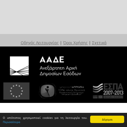
Οδηγός Λειτουργίας
|
Όροι Χρήσης
|
Σχετικά
Ο ιστότοπος χρησιμοποιεί cookies για τη λειτουργία του.
Δέχομαι
Περισσότερα