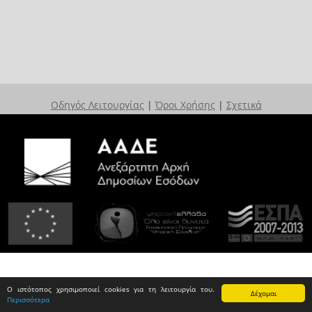
Οδηγός Λειτουργίας
|
Όροι Χρήσης
|
Σχετικά
Ο ιστότοπος χρησιμοποιεί cookies για τη λειτουργία του.
Δέχομαι
Περισσότερα