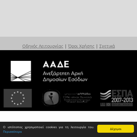
Οδηγός Λειτουργίας
|
Όροι Χρήσης
|
Σχετικά
Ο ιστότοπος χρησιμοποιεί cookies για τη λειτουργία του.
Δέχομαι
Περισσότερα