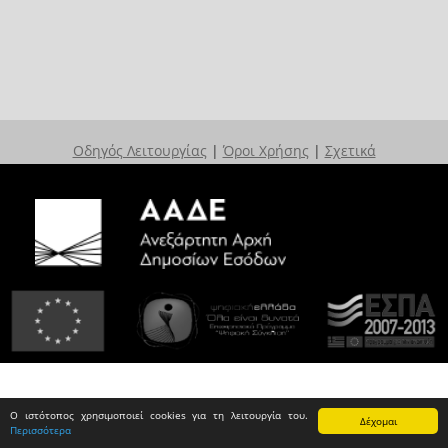
Οδηγός Λειτουργίας
|
Όροι Χρήσης
|
Σχετικά
Ο ιστότοπος χρησιμοποιεί cookies για τη λειτουργία του.
Δέχομαι
Περισσότερα