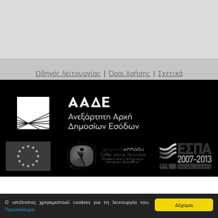
Οδηγός Λειτουργίας
|
Όροι Χρήσης
|
Σχετικά
Ο ιστότοπος χρησιμοποιεί cookies για τη λειτουργία του.
Δέχομαι
Περισσότερα