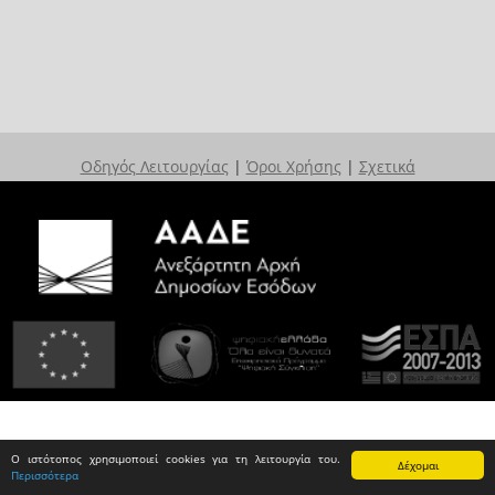
Οδηγός Λειτουργίας
|
Όροι Χρήσης
|
Σχετικά
Ο ιστότοπος χρησιμοποιεί cookies για τη λειτουργία του.
Δέχομαι
Περισσότερα