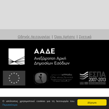
Οδηγός Λειτουργίας
|
Όροι Χρήσης
|
Σχετικά
Ο ιστότοπος χρησιμοποιεί cookies για τη λειτουργία του.
Δέχομαι
Περισσότερα