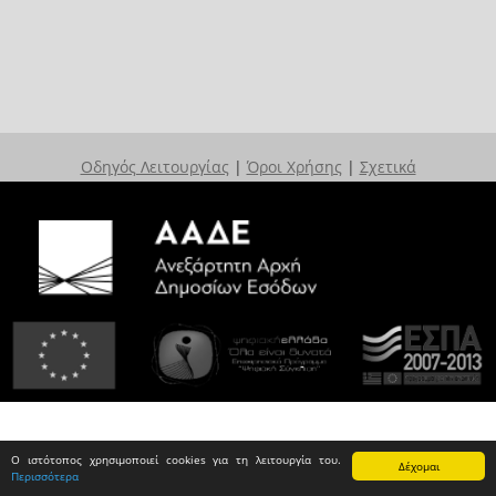
Οδηγός Λειτουργίας
|
Όροι Χρήσης
|
Σχετικά
Ο ιστότοπος χρησιμοποιεί cookies για τη λειτουργία του.
Δέχομαι
Περισσότερα