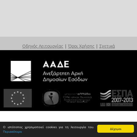
Οδηγός Λειτουργίας
|
Όροι Χρήσης
|
Σχετικά
Ο ιστότοπος χρησιμοποιεί cookies για τη λειτουργία του.
Δέχομαι
Περισσότερα