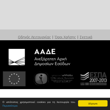
Οδηγός Λειτουργίας
|
Όροι Χρήσης
|
Σχετικά
Ο ιστότοπος χρησιμοποιεί cookies για τη λειτουργία του.
Δέχομαι
Περισσότερα