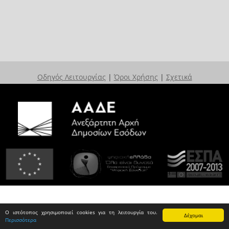
Οδηγός Λειτουργίας
|
Όροι Χρήσης
|
Σχετικά
Ο ιστότοπος χρησιμοποιεί cookies για τη λειτουργία του.
Δέχομαι
Περισσότερα