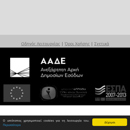
Οδηγός Λειτουργίας
|
Όροι Χρήσης
|
Σχετικά
Ο ιστότοπος χρησιμοποιεί cookies για τη λειτουργία του.
Δέχομαι
Περισσότερα